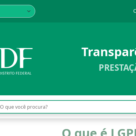
C
Transpa
PRESTAÇ
O que é LGP