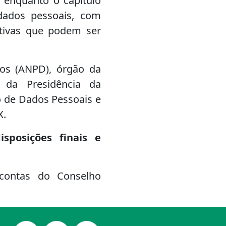
 enquanto o capítulo
 dados pessoais, com
ativas que podem ser
os (ANPD), órgão da
e da Presidência da
o de Dados Pessoais e
X.
isposições finais e
 contas do Conselho