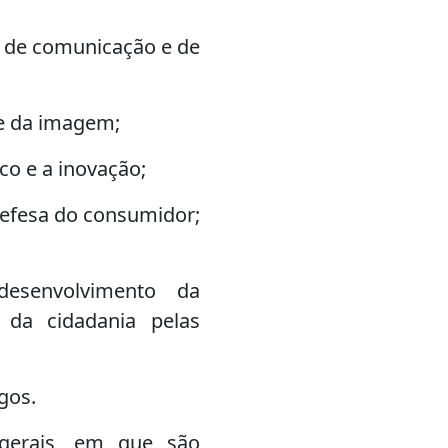
o, de comunicação e de
a e da imagem;
co e a inovação;
a defesa do consumidor;
esenvolvimento da
 da cidadania pelas
gos.
 gerais, em que são