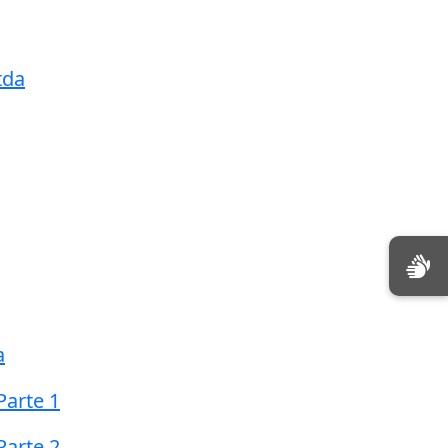
tda
a
Parte 1
Parte 2