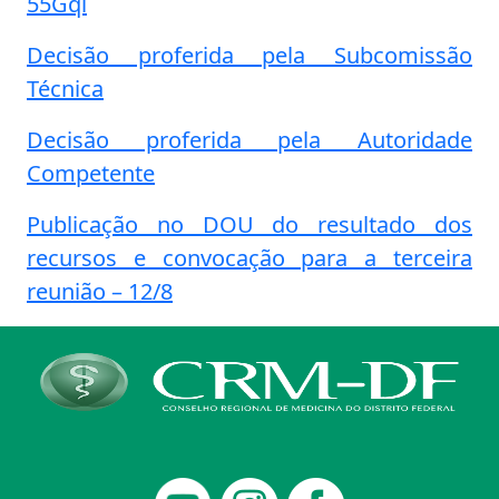
55Gql
Decisão proferida pela Subcomissão
Técnica
Decisão proferida pela Autoridade
Competente
Publicação no DOU do resultado dos
recursos e convocação para a terceira
reunião – 12/8